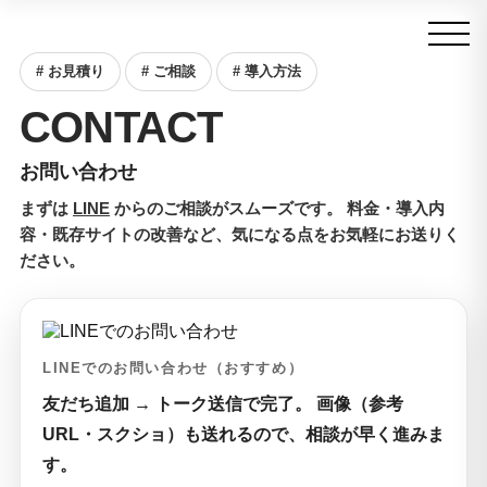
コ
ナ
ン
ビ
テ
ゲ
# お見積り
# ご相談
# 導入方法
ン
ー
ツ
シ
CONTACT
へ
ョ
ス
ン
お問い合わせ
キ
に
ッ
移
まずは
LINE
からのご相談がスムーズです。
料金・導入内
プ
動
容・既存サイトの改善など、気になる点をお気軽にお送りく
ださい。
LINEでのお問い合わせ（おすすめ）
友だち追加 → トーク送信で完了。
画像（参考
URL・スクショ）も送れるので、相談が早く進みま
す。