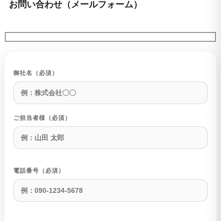
お
問
い
合
わ
せ
（
メ
ー
ル
フ
ォ
ー
ム
）
御社名（必須）
ご担当者様（必須）
電話番号（必須）